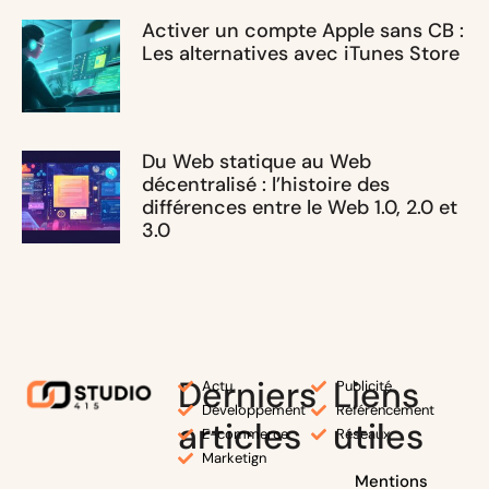
Activer un compte Apple sans CB :
Les alternatives avec iTunes Store
Du Web statique au Web
décentralisé : l’histoire des
différences entre le Web 1.0, 2.0 et
3.0
Derniers
Liens
Actu
Publicité
Développement
Référencement
articles
utiles
E-commerce
Réseaux
Marketign
Mentions