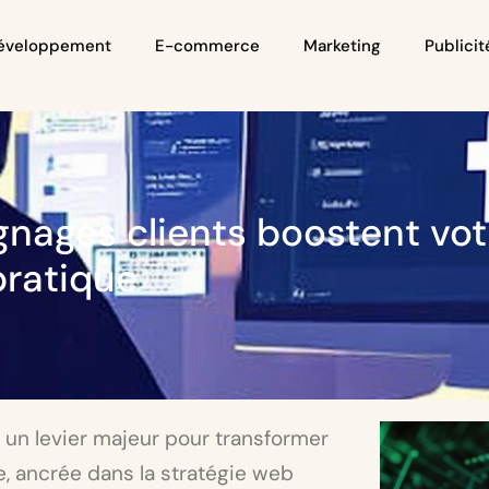
éveloppement
E-commerce
Marketing
Publicit
ages clients boostent vot
pratique
 un levier majeur pour transformer
ue, ancrée dans la stratégie web